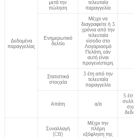
μετά την
τελευταία
α/
πώληση
παραγγελία
Μέχρι να
διαγραφείτε ή 3
χρόνια από την
τελευταία
Ενημερωτικό
Δεδομένα
είσοδο στο
α/
δελτίο
παραγγελίας
Λογαριασμό
Πελάτη, εάν
αυτή είναι
προγενέστερη.
3 έτη από την
Στατιστικά
τελευταία
α/
στοιχεία
παραγγελία
5 έτη 
συλλο
Απάτη
α/α
σχετ
δεδο
Μέχρι την
Συναλλαγή
πλήρη
α/
(CB)
εξόφληση της