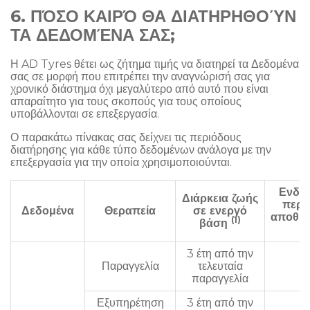
6. ΠΌΣΟ ΚΑΙΡΌ ΘΑ ΔΙΑΤΗΡΗΘΟΎΝ
ΤΑ ΔΕΔΟΜΈΝΑ ΣΑΣ;
Η AD Tyres θέτει ως ζήτημα τιμής να διατηρεί τα Δεδομένα
σας σε μορφή που επιτρέπει την αναγνώρισή σας για
χρονικό διάστημα όχι μεγαλύτερο από αυτό που είναι
απαραίτητο για τους σκοπούς για τους οποίους
υποβάλλονται σε επεξεργασία.
Ο παρακάτω πίνακας σας δείχνει τις περιόδους
διατήρησης για κάθε τύπο δεδομένων ανάλογα με την
επεξεργασία για την οποία χρησιμοποιούνται.
Ενδι
Διάρκεια ζωής
περί
Δεδομένα
Θεραπεία
σε ενεργό
αποθή
(1)
βάση
(2
3 έτη από την
α/
Παραγγελία
τελευταία
παραγγελία
Εξυπηρέτηση
3 έτη από την