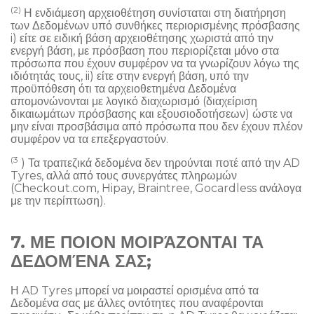
(2)
Η ενδιάμεση αρχειοθέτηση συνίσταται στη διατήρηση
των Δεδομένων υπό συνθήκες περιορισμένης πρόσβασης
i) είτε σε ειδική βάση αρχειοθέτησης χωριστά από την
ενεργή βάση, με πρόσβαση που περιορίζεται μόνο στα
πρόσωπα που έχουν συμφέρον να τα γνωρίζουν λόγω της
ιδιότητάς τους, ii) είτε στην ενεργή βάση, υπό την
προϋπόθεση ότι τα αρχειοθετημένα Δεδομένα
απομονώνονται με λογικό διαχωρισμό (διαχείριση
δικαιωμάτων πρόσβασης και εξουσιοδοτήσεων) ώστε να
μην είναι προσβάσιμα από πρόσωπα που δεν έχουν πλέον
συμφέρον να τα επεξεργαστούν.
(3
) Τα τραπεζικά δεδομένα δεν τηρούνται ποτέ από την AD
Tyres, αλλά από τους συνεργάτες πληρωμών
(Checkout.com, Hipay, Braintree, Gocardless ανάλογα
με την περίπτωση).
7. ΜΕ ΠΟΙΟΝ ΜΟΙΡΆΖΟΝΤΑΙ ΤΑ
ΔΕΔΟΜΈΝΑ ΣΑΣ;
Η AD Tyres μπορεί να μοιραστεί ορισμένα από τα
Δεδομένα σας με άλλες οντότητες που αναφέρονται