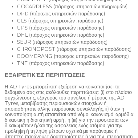
GOCARDLESS (πάροχος υπηρεσιών πληρωμών)
DPD (πάροχος υπηρεσιών παράδοσης)
GLS (πάροχος υπηρεσιών παράδοσης)
UPS (πάροχος υπηρεσιών παράδοσης)
DHL (πάροχος υπηρεσιών παράδοσης)
SEUR (πάροχος υπηρεσιών παράδοσης)
CHRONOPOST (πάροχος υπηρεσιών παράδοσης)
BOOMERANG (πάροχος υπηρεσιών παράδοσης)
TNT (πάροχος υπηρεσιών παράδοσης)
ΕΞΑΙΡΕΤΙΚΈΣ ΠΕΡΙΠΤΏΣΕΙΣ
Η AD Tyres μπορεί κατ' εξαίρεση να κοινοποιήσει τα
δεδομένα σας στις ακόλουθες περιπτώσεις: (i) στο πλαίσιο
συγχώνευσης, εξαγοράς του συνόλου ή μέρους της AD
Tyres, μεταβίβασης περιουσιακών στοιχείων ή
οποιασδήποτε άλλης παρόμοιας συναλλαγής, ii) όταν η
κοινοποίηση αυτή απαιτείται από νόμο, κανονισμό, αρμόδια
δικαστική ή διοικητική αρχή , ή (iii) για την προστασία των
δικαιωμάτων ή/και της ασφάλειας ενός ατόμου, για την
πρόληψη ή τη λήψη μέτρων σχετικά με παράνομες ή
ύποπτες παράνομες δραστηριότητες ή για την υπεράσπιση