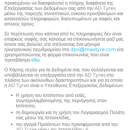
προκειμένου να διασφαλιστεί η πλήρης διαφάνεια της
Επεξεργασίας των Δεδομένων σας από την AD Tyres
μέσω της παροχής συνοπτικών, εύκολα προσβάσιμων και
κατανοητών πληροφοριών, διατυπωμένων με σαφείς και
απλούς όρους.
Σε περίπτωση που κάποια από τις πληροφορίες δεν είναι
επαρκώς σαφής, σας καλούμε να επικοινωνήσετε μαζί μας
όποτε σας βολεύει, είτε στέλνοντας ένα μήνυμα
ηλεκτρονικού ταχυδρομείου στο
dpo@maxityre.com
είτε
χρησιμοποιώντας τη φόρμα επικοινωνίας που είναι
προσβάσιμη
εδώ
.
Ο Χάρτης ισχύει για τα Δεδομένα σας που συλλέγονται και
υποβάλλονται σε επεξεργασία από την AD Tyres στο
πλαίσιο των ακόλουθων δραστηριοτήτων και για τα οποία
η AD Tyres είναι ο Υπεύθυνος Επεξεργασίας Δεδομένων:
Η χρήση του Ιστότοπου από εσάς,
συμπεριλαμβανομένης της περιήγησης στον
Ιστότοπο,
τη δημιουργία και τη χρήση του Λογαριασμού Πελάτη
σας μέσω της Ιστοσελίδας,
την αγορά Προϊόντων που προσφέρονται από την
AD Tyres μέσω της Ιστοσελίδας- ή