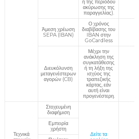
ή της περιόδου
ακύρωσης της
παραγγελίας).
Ο χρόνος
Άμεση χρέωση
διαβίβασης του
α/
SEPA (IBAN)
IBAN στην
GoCardless
Μέχρι την
ανάκληση της
συγκατάθεσης
Διευκόλυνση
ή τη λήξη της
μεταγενέστερων
ισχύος της
α/
αγορών (CB)
τραπεζικής
κάρτας, εάν
αυτή είναι
προγενέστερη.
Στοχευμένη
διαφήμιση
Εμπειρία
χρήστη
Τεχνικά
Δείτε τα
α/