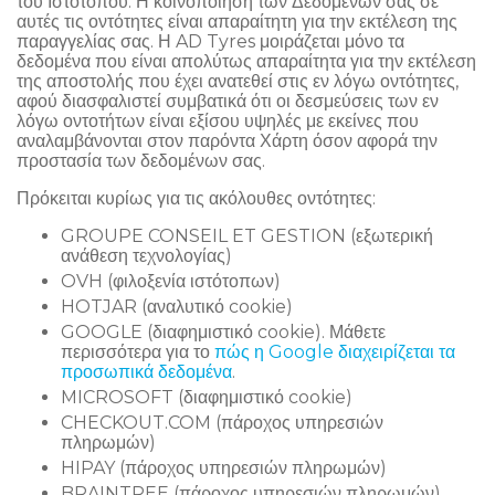
του Ιστότοπου. Η κοινοποίηση των Δεδομένων σας σε
αυτές τις οντότητες είναι απαραίτητη για την εκτέλεση της
παραγγελίας σας. Η AD Tyres μοιράζεται μόνο τα
δεδομένα που είναι απολύτως απαραίτητα για την εκτέλεση
της αποστολής που έχει ανατεθεί στις εν λόγω οντότητες,
αφού διασφαλιστεί συμβατικά ότι οι δεσμεύσεις των εν
λόγω οντοτήτων είναι εξίσου υψηλές με εκείνες που
αναλαμβάνονται στον παρόντα Χάρτη όσον αφορά την
προστασία των δεδομένων σας.
Πρόκειται κυρίως για τις ακόλουθες οντότητες:
GROUPE CONSEIL ET GESTION (εξωτερική
ανάθεση τεχνολογίας)
OVH (φιλοξενία ιστότοπων)
HOTJAR (αναλυτικό cookie)
GOOGLE (διαφημιστικό cookie). Μάθετε
περισσότερα για το
πώς η Google διαχειρίζεται τα
προσωπικά δεδομένα
.
MICROSOFT (διαφημιστικό cookie)
CHECKOUT.COM (πάροχος υπηρεσιών
πληρωμών)
HIPAY (πάροχος υπηρεσιών πληρωμών)
BRAINTREE (πάροχος υπηρεσιών πληρωμών)