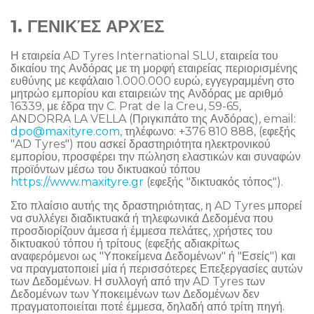
1. ΓΕΝΙΚΈΣ ΑΡΧΈΣ
Η εταιρεία AD Tyres International SLU, εταιρεία του
δικαίου της Ανδόρας με τη μορφή εταιρείας περιορισμένης
ευθύνης με κεφάλαιο 1.000.000 ευρώ, εγγεγραμμένη στο
μητρώο εμπορίου και εταιρειών της Ανδόρας με αριθμό
16339, με έδρα την C. Prat de la Creu, 59-65,
ANDORRA LA VELLA (Πριγκιπάτο της Ανδόρας), email:
dpo@maxityre.com,
τηλέφωνο: +376 810 888, (εφεξής
"AD Tyres") που ασκεί δραστηριότητα ηλεκτρονικού
εμπορίου, προσφέρει την πώληση ελαστικών και συναφών
προϊόντων μέσω του δικτυακού τόπου
https://www.maxityre.gr
(εφεξής "δικτυακός τόπος").
Στο πλαίσιο αυτής της δραστηριότητας, η AD Tyres μπορεί
να συλλέγει διαδικτυακά ή τηλεφωνικά Δεδομένα που
προσδιορίζουν άμεσα ή έμμεσα πελάτες, χρήστες του
δικτυακού τόπου ή τρίτους (εφεξής αδιακρίτως
αναφερόμενοι ως "Υποκείμενα Δεδομένων" ή "Εσείς") και
να πραγματοποιεί μία ή περισσότερες Επεξεργασίες αυτών
των Δεδομένων. Η συλλογή από την AD Tyres των
Δεδομένων των Υποκειμένων των Δεδομένων δεν
πραγματοποιείται ποτέ έμμεσα, δηλαδή από τρίτη πηγή.