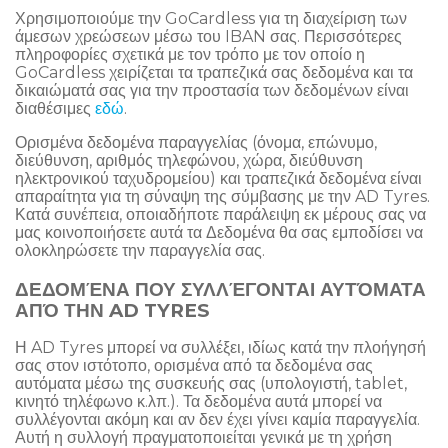
Χρησιμοποιούμε την GoCardless για τη διαχείριση των
άμεσων χρεώσεων μέσω του IBAN σας. Περισσότερες
πληροφορίες σχετικά με τον τρόπο με τον οποίο η
GoCardless χειρίζεται τα τραπεζικά σας δεδομένα και τα
δικαιώματά σας για την προστασία των δεδομένων είναι
διαθέσιμες
εδώ
.
Ορισμένα δεδομένα παραγγελίας (όνομα, επώνυμο,
διεύθυνση, αριθμός τηλεφώνου, χώρα, διεύθυνση
ηλεκτρονικού ταχυδρομείου) και τραπεζικά δεδομένα είναι
απαραίτητα για τη σύναψη της σύμβασης με την AD Tyres.
Κατά συνέπεια, οποιαδήποτε παράλειψη εκ μέρους σας να
μας κοινοποιήσετε αυτά τα Δεδομένα θα σας εμποδίσει να
ολοκληρώσετε την παραγγελία σας.
ΔΕΔΟΜΈΝΑ ΠΟΥ ΣΥΛΛΈΓΟΝΤΑΙ ΑΥΤΌΜΑΤΑ
ΑΠΌ ΤΗΝ AD TYRES
Η AD Tyres μπορεί να συλλέξει, ιδίως κατά την πλοήγησή
σας στον ιστότοπο, ορισμένα από τα δεδομένα σας
αυτόματα μέσω της συσκευής σας (υπολογιστή, tablet,
κινητό τηλέφωνο κ.λπ.). Τα δεδομένα αυτά μπορεί να
συλλέγονται ακόμη και αν δεν έχει γίνει καμία παραγγελία.
Αυτή η συλλογή πραγματοποιείται γενικά με τη χρήση