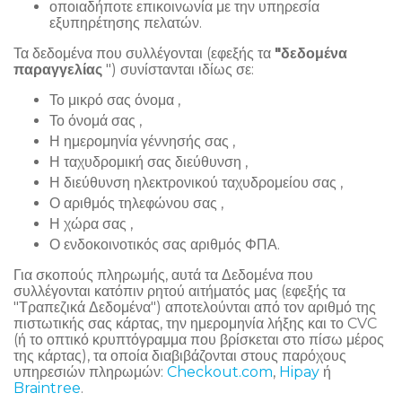
οποιαδήποτε επικοινωνία με την υπηρεσία
εξυπηρέτησης πελατών.
Τα δεδομένα που συλλέγονται (εφεξής τα
"δεδομένα
παραγγελίας
") συνίστανται ιδίως σε:
Το μικρό σας όνομα ,
Το όνομά σας ,
Η ημερομηνία γέννησής σας ,
Η ταχυδρομική σας διεύθυνση ,
Η διεύθυνση ηλεκτρονικού ταχυδρομείου σας ,
Ο αριθμός τηλεφώνου σας ,
Η χώρα σας ,
Ο ενδοκοινοτικός σας αριθμός ΦΠΑ.
Για σκοπούς πληρωμής, αυτά τα Δεδομένα που
συλλέγονται κατόπιν ρητού αιτήματός μας (εφεξής τα
"Τραπεζικά Δεδομένα") αποτελούνται από τον αριθμό της
πιστωτικής σας κάρτας, την ημερομηνία λήξης και το CVC
(ή το οπτικό κρυπτόγραμμα που βρίσκεται στο πίσω μέρος
της κάρτας), τα οποία διαβιβάζονται στους παρόχους
υπηρεσιών πληρωμών:
Checkout.com
,
Hipay
ή
Braintree
.