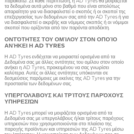
παρακάτω. Σε κάθε περίπτωση, η AD Tyres θα μοιράζεται
τα δεδομένα αυτά μόνο στο βαθμό που είναι απολύτως
απαραίτητο για να διασφαλιστεί ο σκοπός ή οι σκοποί της
επεξεργασίας των δεδομένων σας από την AD Tyres ή για
να διασφαλιστεί ο ακριβής και νόμιμος σκοπός ή οι νόμιμοι
σκοποί που ορίζονται από τον παρόντα αποδέκτη.
ΟΝΤΌΤΗΤΕΣ ΤΟΥ ΟΜΊΛΟΥ ΣΤΟΝ ΟΠΟΊΟ
ΑΝΉΚΕΙ Η AD TYRES
Η AD Tyres ενδέχεται να μοιραστεί ορισμένα από τα
Δεδομένα σας με άλλες οντότητες του ομίλου στον οποίο
ανήκει η AD Tyres, προκειμένου να σας γνωρίσει
καλύτερα. Αυτές οι άλλες οντότητες υπόκεινται σε
δεσμεύσεις παρόμοιες με εκείνες της AD Tyres για την
προστασία των δεδομένων σας.
ΥΠΕΡΓΟΛΆΒΟΥΣ ΚΑΙ ΤΡΊΤΟΥΣ ΠΑΡΌΧΟΥΣ
ΥΠΗΡΕΣΙΏΝ
Η AD Tyres μπορεί να μοιράζεται ορισμένα από τα
Δεδομένα σας με υπεργολάβους ή/και τρίτους παρόχους
υπηρεσιών που χρησιμοποιούνται στο πλαίσιο της
παροχής προϊόντων και υπηρεσιών της AD Tyres μέσω