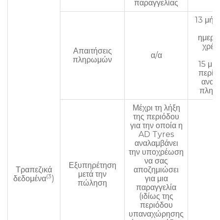
παραγγελίας
13 μήν
τη
ημερο
χρέ
Απαιτήσεις
α/α
πληρωμών
15 μήν
περί
αναβ
πληρ
Μέχρι τη λήξη
της περιόδου
για την οποία η
AD Tyres
αναλαμβάνει
την υποχρέωση
να σας
Εξυπηρέτηση
Τραπεζικά
αποζημιώσει
μετά την
α/
(3
δεδομένα
)
για μια
πώληση
παραγγελία
(ιδίως της
περιόδου
υπαναχώρησης