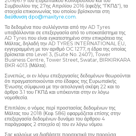
2016/679 του Ευρωπαϊκού Κοινοβουλίου και του
Συμβουλίου της 27ης Απριλίου 2016 (εφεξής "ΓΚΠΔ"), τα
στοιχεία επικοινωνίας του οποίου βρίσκονται στη
διεύθυνση dpo@maxityre.com
.
Τα δεδομένα που συλλέγονται από την AD Tyres
υποβάλλονται σε επεξεργασία από το υποκατάστημα της
AD Tyres που είναι εγκατεστημένο στην επικράτεια της
Μάλτας, δηλαδή την AD TYRES INTERNATIONAL EU,
εγγεγραμμένη με τον αριθμό OC 1277, η έδρα της οποίας
βρίσκεται στο Level 3, (Suite No. 2407), Tower
Business Centre, Tower Street, Swatar, BIRKIRKARA
BKR 4013 (Μάλτα).
Συνεπώς, οι εν λόγω επεξεργασίες δεδομένων θεωρούνται
ότι πραγματοποιούνται στο έδαφος της Ευρωπαϊκής
Ένωσης σύμφωνα με την αιτιολογική σκέψη 22 και το
άρθρο 3.1 του ΓΚΠΔ και υπόκεινται στην εν λόγω
νομοθεσία.
Επιπλέον, ο νόμος περί προστασίας δεδομένων της
Μάλτας του 2018 (Κεφ. 586) εφαρμόζεται επίσης στην
επεξεργασία δεδομένων δυνάμει του άρθρου 4
παράγραφος 2 στοιχείο α) του εν λόγω νόμου.
Σας καλούμε να διαβάσετε προσεκτικά την παρούσα