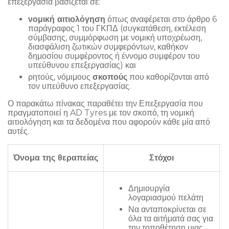
επεξεργασία βασίζεται σε:
νομική αιτιολόγηση
όπως αναφέρεται στο άρθρο 6
παράγραφος 1 του ΓΚΠΔ (συγκατάθεση, εκτέλεση
σύμβασης, συμμόρφωση με νομική υποχρέωση,
διασφάλιση ζωτικών συμφερόντων, καθήκον
δημοσίου συμφέροντος ή έννομο συμφέρον του
υπεύθυνου επεξεργασίας) και
ρητούς, νόμιμους
σκοπούς
που καθορίζονται από
τον υπεύθυνο επεξεργασίας.
Ο παρακάτω πίνακας παραθέτει την Επεξεργασία που
πραγματοποιεί η AD Tyres με τον σκοπό, τη νομική
αιτιολόγηση και τα δεδομένα που αφορούν κάθε μία από
αυτές.
Όνομα της θεραπείας
Στόχοι
α
Δημιουργία
λογαριασμού πελάτη
Να ανταποκρίνεται σε
όλα τα αιτήματά σας για
την τοποθέτηση μιας