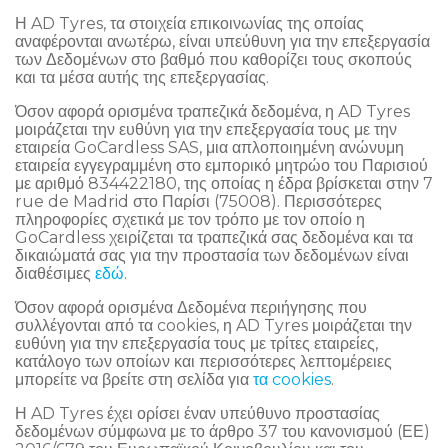
Η AD Tyres, τα στοιχεία επικοινωνίας της οποίας
αναφέρονται ανωτέρω, είναι υπεύθυνη για την επεξεργασία
των Δεδομένων στο βαθμό που καθορίζει τους σκοπούς
και τα μέσα αυτής της επεξεργασίας.
Όσον αφορά ορισμένα τραπεζικά δεδομένα, η AD Tyres
μοιράζεται την ευθύνη για την επεξεργασία τους με την
εταιρεία GoCardless SAS, μια απλοποιημένη ανώνυμη
εταιρεία εγγεγραμμένη στο εμπορικό μητρώο του Παρισιού
με αριθμό 834422180, της οποίας η έδρα βρίσκεται στην 7
rue de Madrid στο Παρίσι (75008). Περισσότερες
πληροφορίες σχετικά με τον τρόπο με τον οποίο η
GoCardless χειρίζεται τα τραπεζικά σας δεδομένα και τα
δικαιώματά σας για την προστασία των δεδομένων είναι
διαθέσιμες
εδώ
.
Όσον αφορά ορισμένα Δεδομένα περιήγησης που
συλλέγονται από τα cookies, η AD Tyres μοιράζεται την
ευθύνη για την επεξεργασία τους με τρίτες εταιρείες,
κατάλογο των οποίων και περισσότερες λεπτομέρειες
μπορείτε να βρείτε στη σελίδα για
τα cookies
.
Η AD Tyres έχει ορίσει έναν υπεύθυνο προστασίας
δεδομένων σύμφωνα με το άρθρο 37 του κανονισμού (ΕΕ)